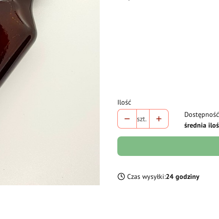
Wybierz wariant produktu:
Poszczególne warianty mogą różni
*
Pojemność
Wybierz
Ilość
Dostępność
szt.
średnia ilo
Czas wysyłki:
24 godziny