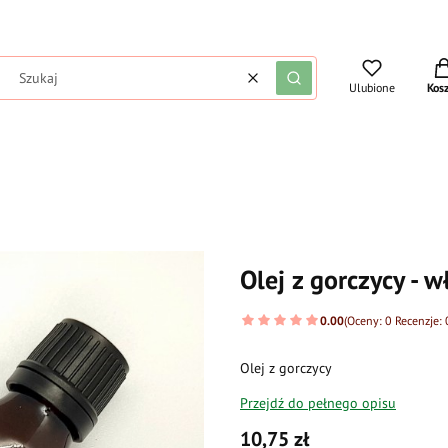
Pro
Wyczyść
Szukaj
Ulubione
Kos
Olej z gorczycy - w
0.00
(Oceny: 0 Recenzje: 
Olej z gorczycy
Przejdź do pełnego opisu
Cena
10,75 zł