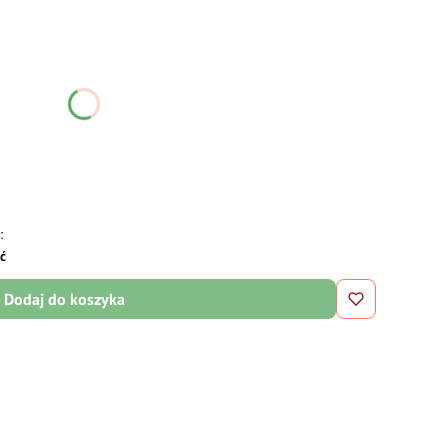
ć się ceną
:
ść
Dodaj do koszyka