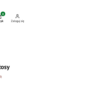
dukty w koszyku: 0. Zobacz szczegóły
zyk
Zaloguj się
łosy
0)