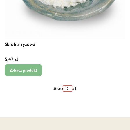
Skrobia ryżowa
Cena
5,47 zł
Zobacz produkt
Strona
z 1