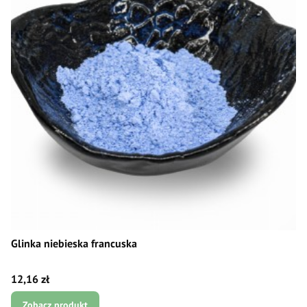
Glinka niebieska francuska
Cena
12,16 zł
Zobacz produkt