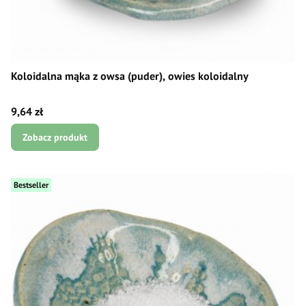
Koloidalna mąka z owsa (puder), owies koloidalny
Cena
9,64 zł
Zobacz produkt
Bestseller