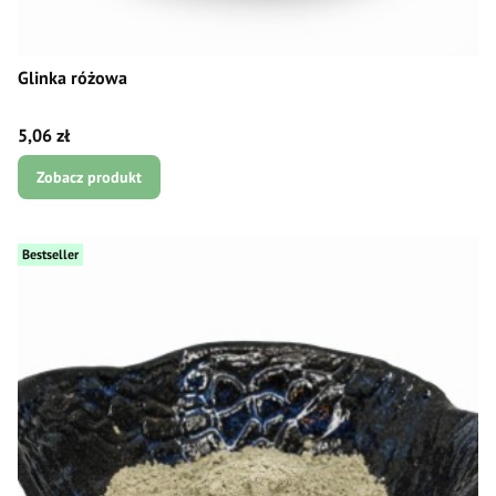
Glinka różowa
Cena
5,06 zł
Zobacz produkt
Bestseller