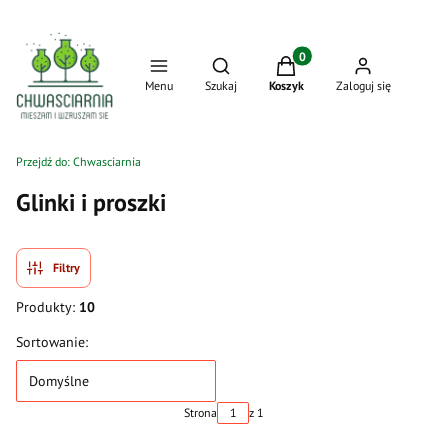
Produkty w koszyku: 0. Zo
Otwórz wyszukiwarkę
Menu
Szukaj
Koszyk
Zaloguj się
Przejdź do:
Chwasciarnia
Glinki i proszki
Filtry
Produkty:
10
Lista produktów
Sortowanie:
Domyślne
Strona
z 1