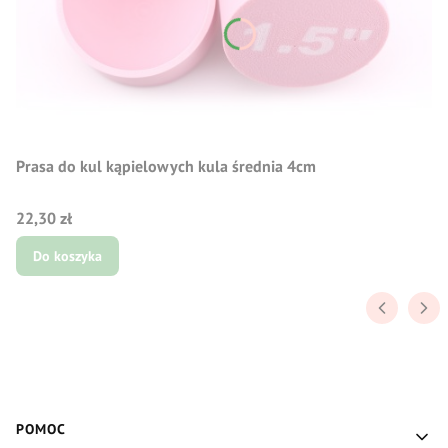
Prasa do kul kąpielowych kula średnia 4cm
Cena
22,30 zł
Do koszyka
Linki w stopce
POMOC