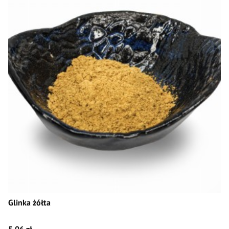
Glinka żółta
Cena
5,06 zł