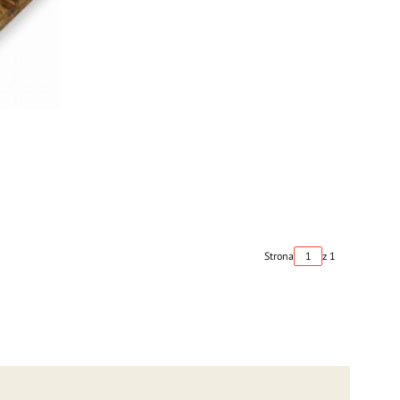
Strona
z 1