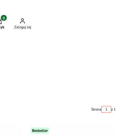
dukty w koszyku: 0. Zobacz szczegóły
zyk
Zaloguj się
Strona
z 1
Bestseller