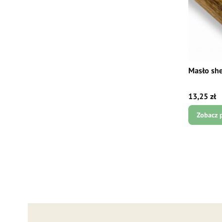
Masło she
Cena
13,25 zł
Zobacz 