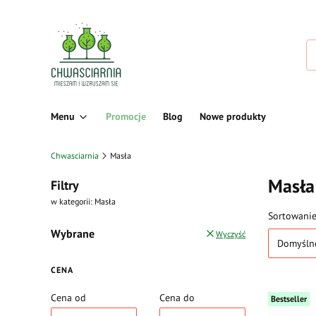
Menu
Promocje
Blog
Nowe produkty
Chwasciarnia
Masła
Masła
Filtry
w kategorii: Masła
Lista 
Sortowanie
Wybrane
Wyczyść
Domyśln
CENA
Cena od
Cena do
Bestseller