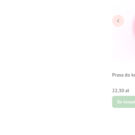
Prasa do k
Cena
22,30 zł
Do koszy