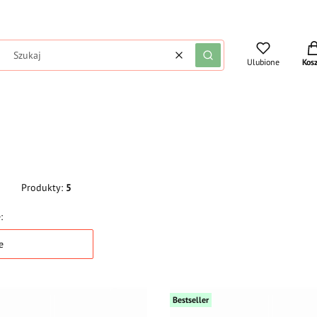
Pro
Wyczyść
Szukaj
Ulubione
Kos
Produkty:
5
produktów
:
e
Bestseller