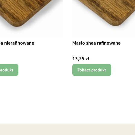
a nierafinowane
Masło shea rafinowane
Cena
13,25 zł
produkt
Zobacz produkt