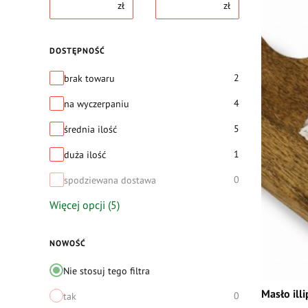
zł
zł
DOSTĘPNOŚĆ
Dostępność
2
brak towaru
4
na wyczerpaniu
5
średnia ilość
1
duża ilość
0
spodziewana dostawa
Więcej opcji (5)
NOWOŚĆ
Nie stosuj tego filtra
Masło ill
0
tak