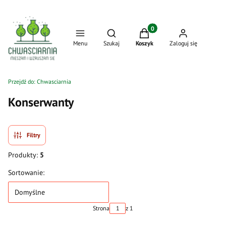
Produkty w koszyku: 0. Zo
Otwórz wyszukiwarkę
Menu
Szukaj
Koszyk
Zaloguj się
Przejdź do:
Chwasciarnia
Konserwanty
Filtry
Produkty:
5
Lista produktów
Sortowanie:
Domyślne
Strona
z 1