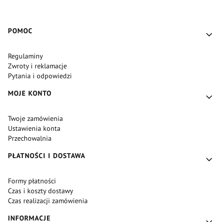
Linki w stopce
POMOC
Regulaminy
Zwroty i reklamacje
Pytania i odpowiedzi
MOJE KONTO
Twoje zamówienia
Ustawienia konta
Przechowalnia
PŁATNOŚCI I DOSTAWA
Formy płatności
Czas i koszty dostawy
Czas realizacji zamówienia
INFORMACJE