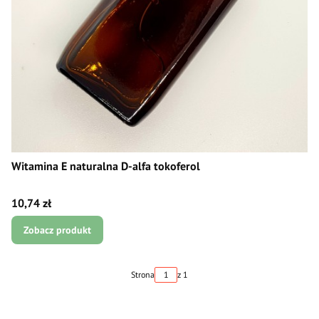
Witamina E naturalna D-alfa tokoferol
Cena
10,74 zł
Zobacz produkt
Strona
z 1