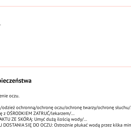
.
zpieczeństwa
nie oczu.
/odzież ochronną/ochronę oczu/ochronę twarzy/ochronę słuchu
się z OŚRODKIEM ZATRUĆ/lekarzem/…
KTU ZE SKÓRĄ: Umyć dużą ilością wody/…
OSTANIA SIĘ DO OCZU: Ostrożnie płukać wodą przez kilka minut