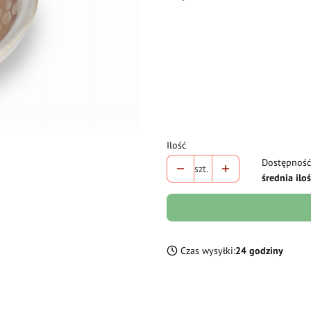
Wybierz wariant produktu:
Poszczególne warianty mogą różni
*
Pojemność
Wybierz
Ilość
Dostępność
szt.
średnia ilo
Czas wysyłki:
24 godziny