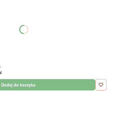
ć się ceną
:
ść
Dodaj do koszyka