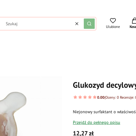
Pro
Wyczyść
Szukaj
Ulubione
Kos
Glukozyd decylow
0.00
(Oceny: 0 Recenzje: 
Niejonowy surfaktant o właściwoś
Przejdź do pełnego opisu
Cena
12,27 zł