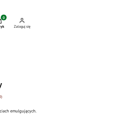
dukty w koszyku: 0. Zobacz szczegóły
zyk
Zaloguj się
y
0)
ciach emulgujących.