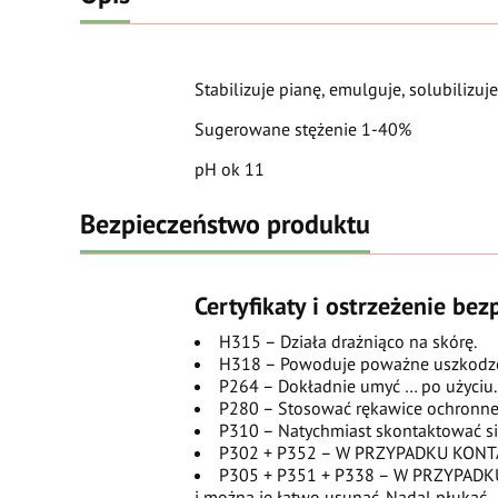
Stabilizuje pianę, emulguje, solubilizuje
Sugerowane stężenie 1-40%
pH ok 11
Bezpieczeństwo produktu
Certyfikaty i ostrzeżenie be
H315 – Działa drażniąco na skórę.
H318 – Powoduje poważne uszkodze
P264 – Dokładnie umyć … po użyciu.
P280 – Stosować rękawice ochronne
P310 – Natychmiast skontaktować 
P302 + P352 – W PRZYPADKU KONTA
P305 + P351 + P338 – W PRZYPADKU D
i można je łatwo usunąć. Nadal płukać.