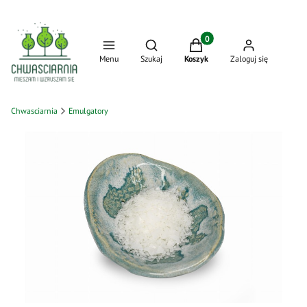
Produkty w koszyku: 0. Zo
Otwórz wyszukiwarkę
Menu
Szukaj
Koszyk
Zaloguj się
Chwasciarnia
Emulgatory