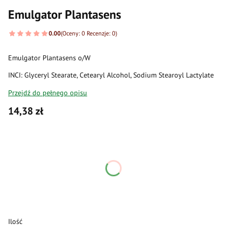
Emulgator Plantasens
0.00
(Oceny: 0 Recenzje: 0)
Emulgator Plantasens o/W
INCI: Glyceryl Stearate, Cetearyl Alcohol, Sodium Stearoyl Lactylate
Przejdź do pełnego opisu
Cena
14,38 zł
Wybierz wariant produktu:
Poszczególne warianty mogą różnić się ceną
*
waga
Wybierz
Ilość