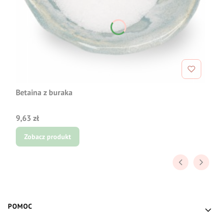
Betaina z buraka
Cena
9,63 zł
Zobacz produkt
Linki w stopce
POMOC