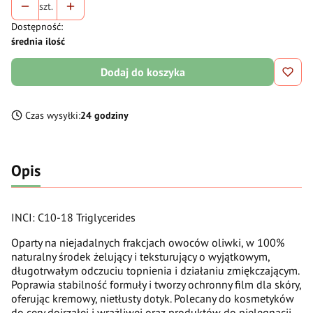
szt.
Dostępność:
średnia ilość
Dodaj do koszyka
Czas wysyłki:
24 godziny
Opis
INCI: C10-18 Triglycerides
Oparty na niejadalnych frakcjach owoców oliwki, w 100%
naturalny środek żelujący i teksturujący o wyjątkowym,
długotrwałym odczuciu topnienia i działaniu zmiękczającym.
Poprawia stabilność formuły i tworzy ochronny film dla skóry,
oferując kremowy, nietłusty dotyk. Polecany do kosmetyków
do cery dojrzałej i wrażliwej oraz produktów do pielęgnacji