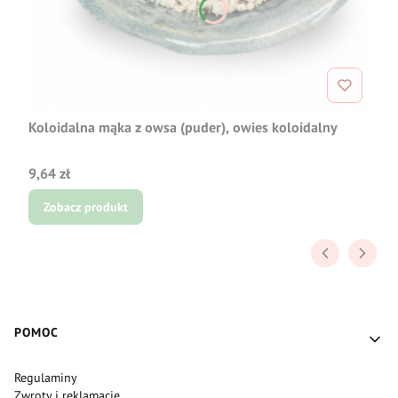
Koloidalna mąka z owsa (puder), owies koloidalny
Cena
9,64 zł
Zobacz produkt
Linki w stopce
POMOC
Regulaminy
Zwroty i reklamacje