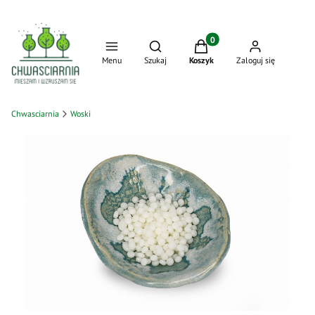
Produkty w koszyku: 0. Zo
Otwórz wyszukiwarkę
Menu
Szukaj
Koszyk
Zaloguj się
Chwasciarnia
Woski