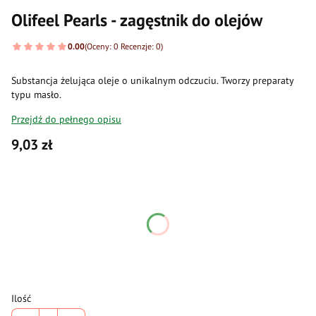
Olifeel Pearls - zagęstnik do olejów
0.00
(Oceny: 0 Recenzje: 0)
Substancja żelująca oleje o unikalnym odczuciu. Tworzy preparaty
typu masło.
Przejdź do pełnego opisu
Cena
9,03 zł
Wybierz wariant produktu:
Poszczególne warianty mogą różnić się ceną
*
waga
Wybierz
Ilość