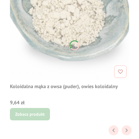
Koloidalna mąka z owsa (puder), owies koloidalny
Cena
9,64 zł
Zobacz produkt