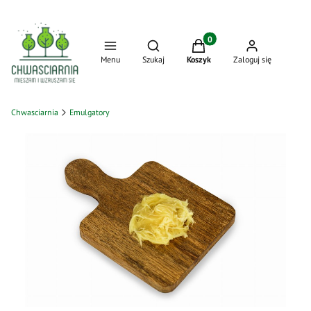
Produkty w koszyku: 0. Zo
Otwórz wyszukiwarkę
Menu
Szukaj
Koszyk
Zaloguj się
Chwasciarnia
Emulgatory