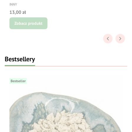
PRODUCENT
INNY
Cena
13,00 zł
Zobacz produkt
Bestsellery
Bestseller