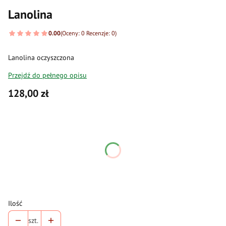
Lanolina
0.00
(Oceny: 0 Recenzje: 0)
Lanolina oczyszczona
Przejdź do pełnego opisu
Cena
128,00 zł
Wybierz wariant produktu:
Poszczególne warianty mogą różnić się ceną
*
waga
Wybierz
Ilość
szt.