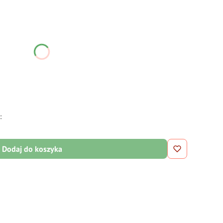
ć się ceną
:
Dodaj do koszyka