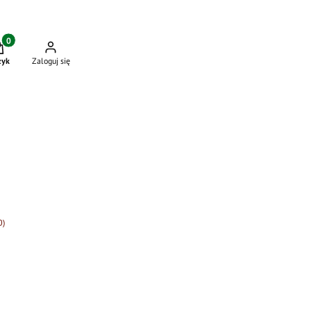
dukty w koszyku: 0. Zobacz szczegóły
zyk
Zaloguj się
0)