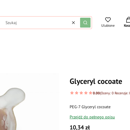
Pro
Wyczyść
Szukaj
Ulubione
Kos
Glyceryl cocoate
0.00
(Oceny: 0 Recenzje: 
PEG-7 Glyceryl cocoate
Przejdź do pełnego opisu
Cena
10,34 zł