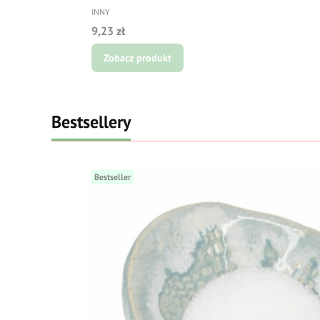
PRODUCENT
INNY
Cena
9,23 zł
Zobacz produkt
Bestsellery
Bestseller