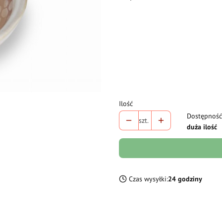
Wybierz wariant produktu:
Poszczególne warianty mogą różni
*
waga
Wybierz
Ilość
Dostępność
szt.
duża ilość
Czas wysyłki:
24 godziny