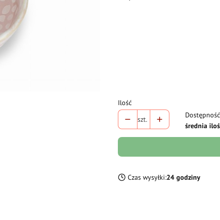
Wybierz wariant produktu:
Poszczególne warianty mogą różni
*
Pojemność
Wybierz
Ilość
Dostępność
szt.
średnia ilo
Czas wysyłki:
24 godziny