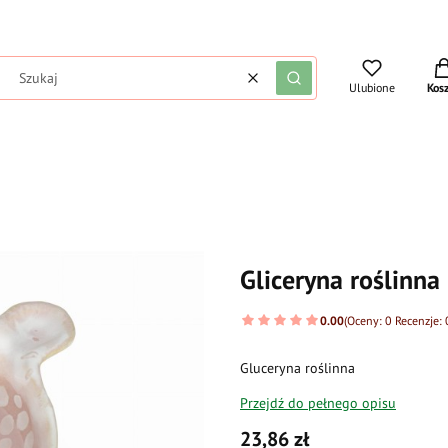
Pro
Wyczyść
Szukaj
Ulubione
Kos
Gliceryna roślinna
0.00
(Oceny: 0 Recenzje: 
Gluceryna roślinna
Przejdź do pełnego opisu
Cena
23,86 zł