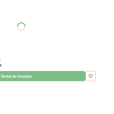
ć się ceną
:
ść
Dodaj do koszyka