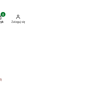
dukty w koszyku: 0. Zobacz szczegóły
zyk
Zaloguj się
0)